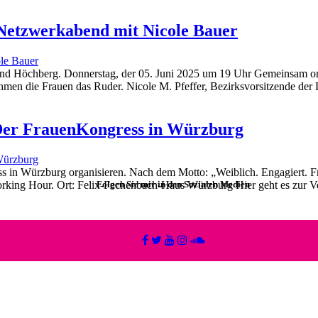
– Netzwerkabend mit Nicole Bauer
nd Höchberg. Donnerstag, der 05. Juni 2025 um 19 Uhr Gemeinsam org
n die Frauen das Ruder. Nicole M. Pfeffer, Bezirksvorsitzende der Li
– Der FrauenKongress in Würzburg
in Würzburg organisieren. Nach dem Motto: „Weiblich. Engagiert. Fre
orking Hour. Ort: Felix-Fechenbach-Haus Würzburg Hier geht es zur Ver
Folgen Sie mir in den Sozialen Medien