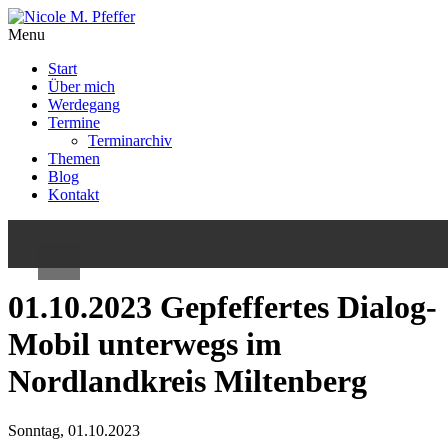
Menu
Start
Über mich
Werdegang
Termine
Start
Terminarchiv
Themen
Über mich
Blog
Kontakt
Werdegang
Termine
01.10.2023 Gepfeffertes Dialog-
Terminarchiv
Mobil unterwegs im
Themen
Nordlandkreis Miltenberg
Blog
Kontakt
Sonntag, 01.10.2023